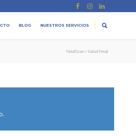
ACTO
BLOG
NUESTROS SERVICIOS
FetalScan
/ Salud Fetal
o.