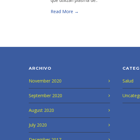
que utilizan plasma de..
Read More →
ARCHIVO
CATEG
November 2020
Salud
September 2020
Uncateg
August 2020
July 2020
December 2017