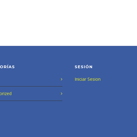
ORÍAS
SESIÓN
Iniciar Sesion
orized