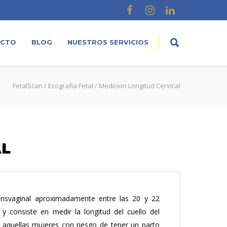
ACTO
BLOG
NUESTROS SERVICIOS
FetalScan
/
Ecografía Fetal
/ Medicion Longitud Cervical
AL
ransvaginal aproximadamente entre las 20 y 22
 consiste en medir la longitud del cuello del
ar aquellas mujeres con riesgo de tener un parto