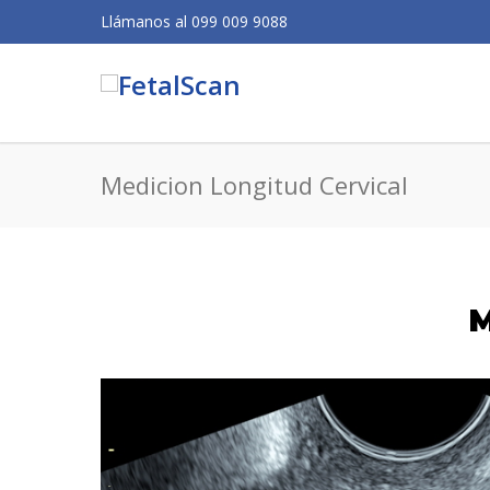
Llámanos al 099 009 9088
Medicion Longitud Cervical
M