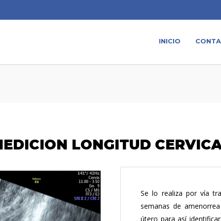
INICIO
CONT
EDICION LONGITUD CERVIC
Se lo realiza por vía t
semanas de amenorrea y
útero para así identific